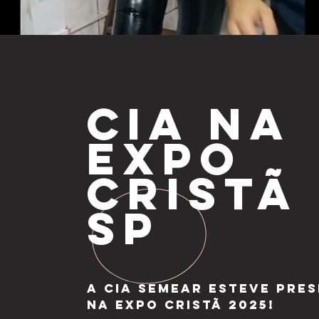
CIA NA
EXPO
CRISTÃ
SP
A Cia SemeAr esteve pre
na Expo Cristã 2025!