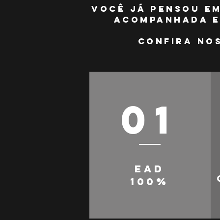
Você já pensou em
acompanhada e
Confira no
01
EAD
100%