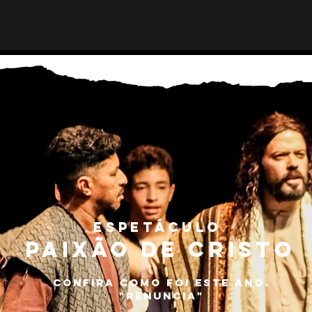
Espetáculo
Paixão de Cristo
Confira como foi este ano.
"renuncia"