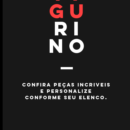
GU
RI
NO
Confira peças incriveis
e personalize
conforme seu elenco.