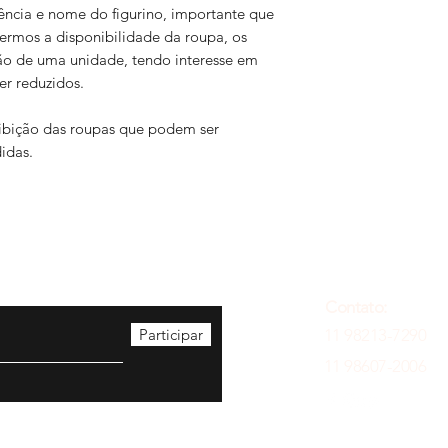
ência e nome do figurino, importante que
vermos a disponibilidade da roupa, os
ão de uma unidade, tendo interesse em
er reduzidos.
exibição das roupas que podem ser
idas.
Contato:
Participar
11 98213-7290
11 98607-2006