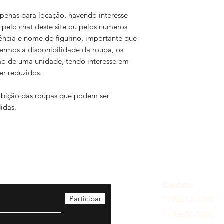
 apenas para locação, havendo interesse
 pelo chat deste site ou pelos numeros
ência e nome do figurino, importante que
vermos a disponibilidade da roupa, os
ão de uma unidade, tendo interesse em
er reduzidos.
exibição das roupas que podem ser
idas.
Contato:
Participar
11 98213-7290
11 98607-2006