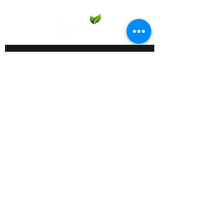
Participar
Contato:
11 98213-7290
11 98607-2006
Edição do site: