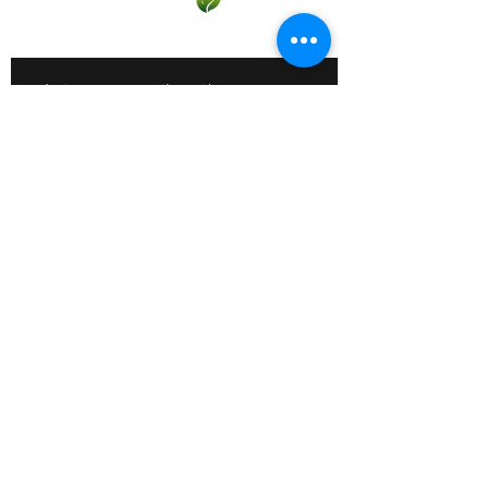
Participar
Contato:
11 98213-7290
11 98607-2006
Edição do site: