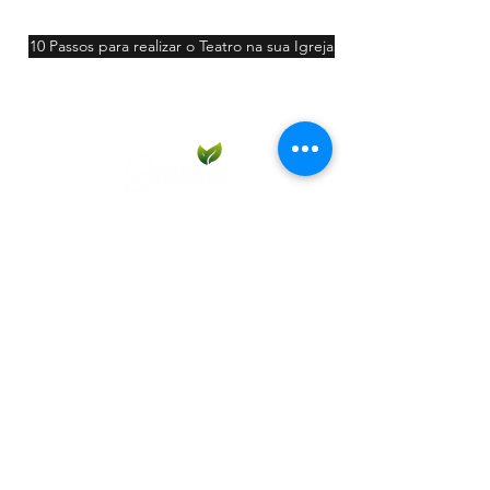
10 Passos para realizar o Teatro na sua Igreja
Participar
Contato:
11 98213-7290
11 98607-2006