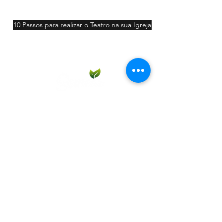
10 Passos para realizar o Teatro na sua Igreja
Participar
Contato:
11 98213-7290
11 98607-2006