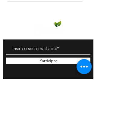
Havendo disponibilidade para a
data de seu evento o Semear
tambem aluga cenários e
adereços.
Participar
Contato:
11 98213-7290
11 98607-2006