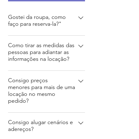
Gostei da roupa, como
faço para reserva-la?"
Nos envie uma mensagem pelo
WhatsApp, com o numero de
Como tirar as medidas das
pessoas para adiantar as
referencia do figurino ou adereço
informações na locação?
que está na imagem do produto
que deseja alugar, informe a data
Usando uma fita métrica flexivel
do evento e verifique a
seguir o procedimento
Consigo preços
disponibilidade.
menores para mais de uma
demonstrado na imagem abaixo:
locação no mesmo
pedido?
Sim! Quando houver mais de uma
locação a equipe Semear está
Consigo alugar cenários e
adereços?
aberta para negociar valores.